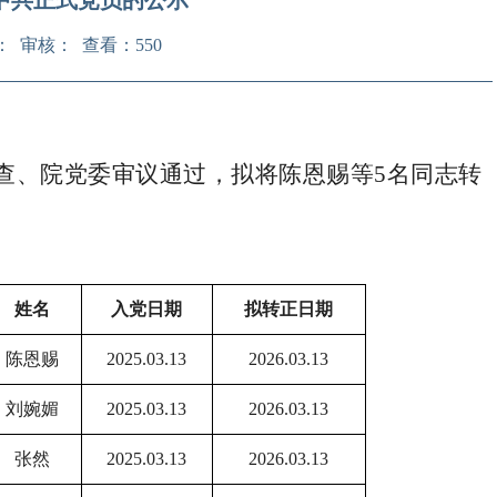
中共正式党员的公示
编辑： 审核： 查看：
550
查、院党委审议通过，拟将
陈恩赐等
5
名
同志转
姓名
入党日期
拟转正日期
陈恩赐
2025.03.13
2026.03.13
刘婉媚
2025.03.13
2026.03.13
张然
2025.03.13
2026.03.13