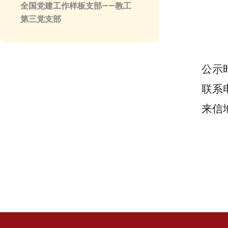
全国党建工作样板支部——教工
第三党支部
公示
联系
来信