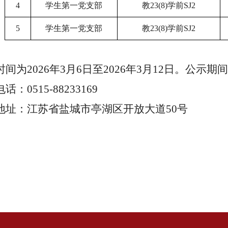
4
学生第一党支部
教
23(8)
学前
SJ2
5
学生第一党支部
教
23(8)
学前
SJ2
时间为
202
6
年
3
月
6
日至
202
6
年
3
月
12
日。公示期间
电话：
0515-88233169
地址：江苏省盐城市亭湖区开放大道
50
号