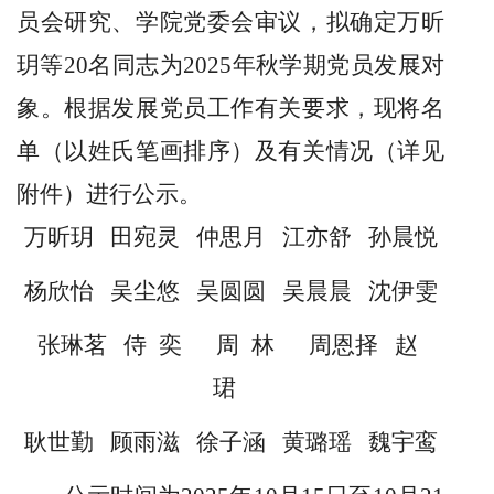
员会研究、学院党委会审议，拟确定万昕
玥等
20
名同志为
2025
年秋学期党员发展对
象。根据发展党员工作有关要求，现将名
单（以姓氏笔画排序）及有关情况（详见
附件）进行公示。
万昕玥
田宛灵
仲思月
江亦舒
孙晨悦
杨欣怡
吴尘悠
吴圆圆
吴晨晨
沈伊雯
张琳茗
侍奕
周林
周恩择
赵
珺
耿世勤
顾雨滋
徐子涵
黄璐瑶
魏宇鸾